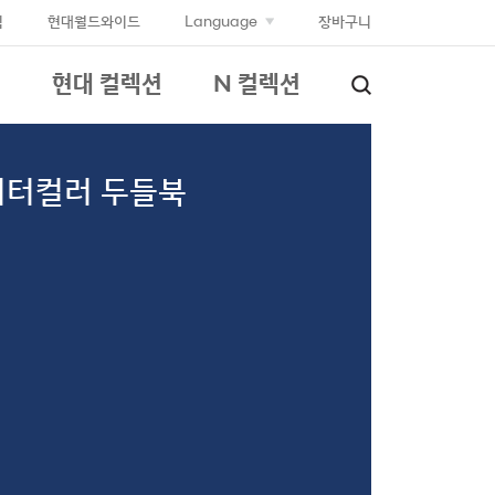
입
현대월드와이드
Language
장바구니
현대 컬렉션
N 컬렉션
워터컬러 두들북