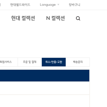
입
현대월드와이드
Language
장바구니
현대 컬렉션
N 컬렉션
회원서비스
주문 및 결제
취소/반품/교환
배송문의